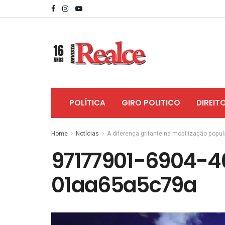
POLÍTICA
GIRO POLITICO
DIREIT
Home
Notícias
A diferença gritante na mobilização popula
97177901-6904-4
01aa65a5c79a