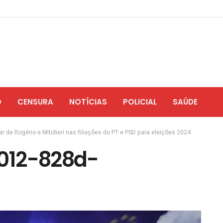
O
CENSURA
NOTÍCIAS
POLICIAL
SAÚDE
r de Rogério e Mitidieri nas filiações do PT e PSD para eleições 2024
012-828d-