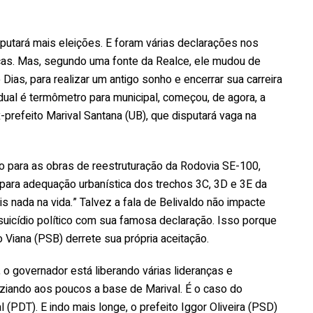
putará mais eleições. E foram várias declarações nos
as. Mas, segundo uma fonte da Realce, ele mudou de
Dias, para realizar um antigo sonho e encerrar sua carreira
dual é termômetro para municipal, começou, de agora, a
-prefeito Marival Santana (UB), que disputará vaga na
 para as obras de reestruturação da Rodovia SE-100,
e para adequação urbanística dos trechos 3C, 3D e 3E da
ais nada na vida.” Talvez a fala de Belivaldo não impacte
icídio político com sua famosa declaração. Isso porque
o Viana (PSB) derrete sua própria aceitação.
 o governador está liberando várias lideranças e
aziando aos poucos a base de Marival. É o caso do
(PDT). E indo mais longe, o prefeito Iggor Oliveira (PSD)