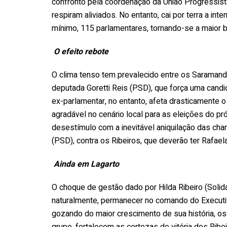
confronto pela coordenação da União Progressis
respiram aliviados. No entanto, cai por terra a int
mínimo, 115 parlamentares, tornando-se a maior 
O efeito rebote
O clima tenso tem prevalecido entre os Saramand
deputada Goretti Reis (PSD), que força uma candid
ex-parlamentar, no entanto, afeta drasticamente 
agradável no cenário local para as eleições do pr
desestímulo com a inevitável aniquilação das chan
(PSD), contra os Ribeiros, que deverão ter Rafael
Ainda em Lagarto
O choque de gestão dado por Hilda Ribeiro (Solida
naturalmente, permanecer no comando do Executiv
gozando do maior crescimento de sua história, os 
grupo, fortalecem as certezas de vitória dos Ribei