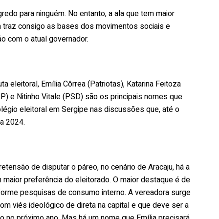
redo para ninguém. No entanto, a ala que tem maior
ém traz consigo as bases dos movimentos sociais e
ão com o atual governador.
 eleitoral, Emília Côrrea (Patriotas), Katarina Feitoza
PP) e Nitinho Vitale (PSD) são os principais nomes que
légio eleitoral em Sergipe nas discussões que, até o
a 2024.
etensão de disputar o páreo, no cenário de Aracaju, há a
aior preferência do eleitorado. O maior destaque é de
 conforme pesquisas de consumo interno. A vereadora surge
 viés ideológico de direta na capital e que deve ser a
do no próximo ano. Mas há um nome que Emília precisará