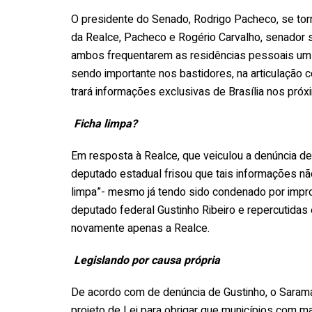
O presidente do Senado, Rodrigo Pacheco, se tor
da Realce, Pacheco e Rogério Carvalho, senador s
ambos frequentarem as residências pessoais um d
sendo importante nos bastidores, na articulação
trará informações exclusivas de Brasília nos próx
Ficha limpa?
Em resposta à Realce, que veiculou a denúncia d
deputado estadual frisou que tais informações não
limpa”- mesmo já tendo sido condenado por improb
deputado federal Gustinho Ribeiro e repercutidas
novamente apenas a Realce.
Legislando por causa própria
De acordo com de denúncia de Gustinho, o Saraman
projeto de Lei para obrigar que municípios com m