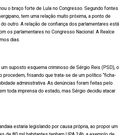
nou o braço forte de Lula no Congresso. Segundo fontes
ergipano, tem uma relação muito próxima, a ponto de
o outro. A relação de confiança dos parlamentares está
 com os parlamentares no Congresso Nacional. A Realce
imos dias.
e um suposto esquema criminoso de Sérgio Reis (PSD), o
 procedem, frisando que trata-se de um político “ficha-
idade administrativa. As denúncias foram feitas pelo
 em toda imprensa do estado, mas Sérgio decidiu atacar
daia estaria legislando por causa própria, ao propor um
ais de 80 mil habitantes tenham UPA 24h, a exemplo de