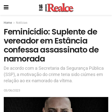
Home
Notícias
Feminicídio: Suplente de
vereador em Estância
confessa assassinato de
namorada
De acordo com a Secretaria da Segurança Pública
(SSP), a motivação do crime teria sido ciúmes em
relação ao ex-namorado da vítima.
03/06/2023