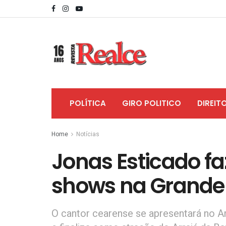
POLÍTICA
GIRO POLITICO
DIREIT
Home
Notícias
Jonas Esticado f
shows na Grande 
O cantor cearense se apresentará no Arr