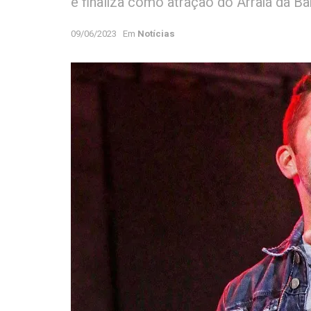
e finaliza como atração do Arraiá da B
09/06/2023
Em
Notícias