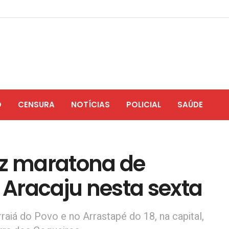
O
CENSURA
NOTÍCIAS
POLICIAL
SAÚDE
az maratona de
Aracaju nesta sexta
aiá do Povo e no Arrastapé do 18, na capital,