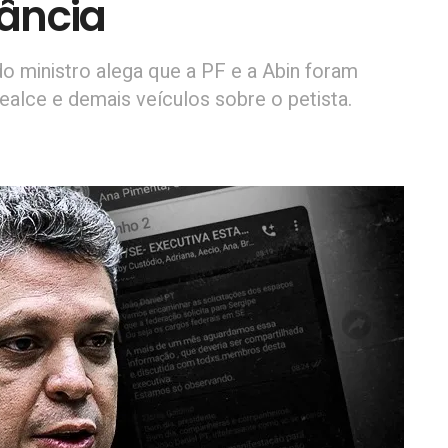
ância
 ministro alega que a PF e a Abin foram
ealce e demais veículos sobre o petista.