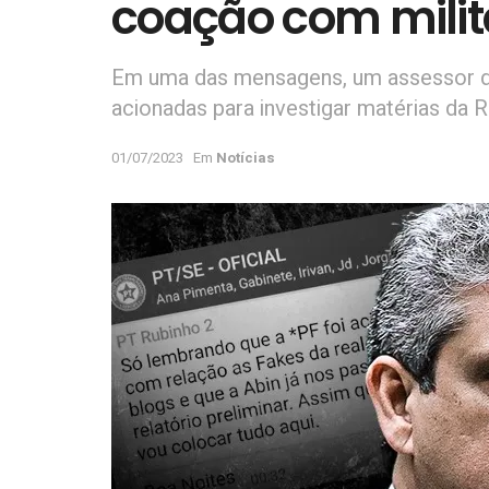
coação com milit
Em uma das mensagens, um assessor do
acionadas para investigar matérias da R
01/07/2023
Em
Notícias