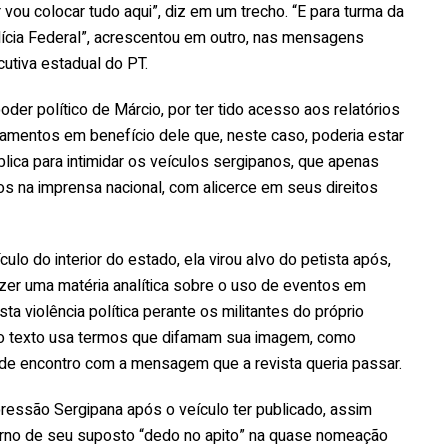
r vou colocar tudo aqui”, diz em um trecho. “E para turma da
lícia Federal”, acrescentou em outro, nas mensagens
tiva estadual do PT.
r político de Márcio, por ter tido acesso aos relatórios
amentos em benefício dele que, neste caso, poderia estar
lica para intimidar os veículos sergipanos, que apenas
os na imprensa nacional, com alicerce em seus direitos
lo do interior do estado, ela virou alvo do petista após,
azer uma matéria analítica sobre o uso de eventos em
a violência política perante os militantes do próprio
o, o texto usa termos que difamam sua imagem, como
vai de encontro com a mensagem que a revista queria passar.
essão Sergipana após o veículo ter publicado, assim
orno de seu suposto “dedo no apito” na quase nomeação