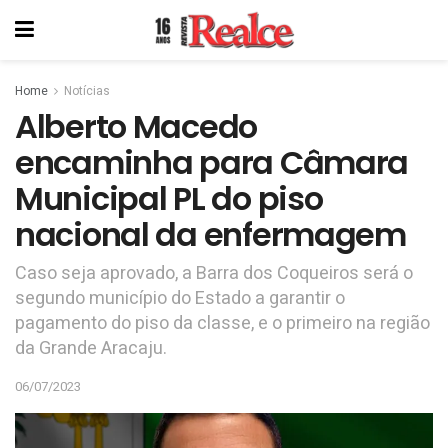
Home
Notícias
Alberto Macedo
encaminha para Câmara
Municipal PL do piso
nacional da enfermagem
Caso seja aprovado, a Barra dos Coqueiros será o
segundo município do Estado a garantir o
pagamento do piso da classe, e o primeiro na região
da Grande Aracaju.
06/07/2023