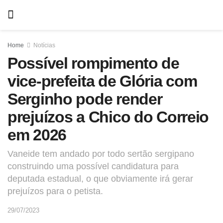
Home
Notícias
Possível rompimento de
vice-prefeita de Glória
com Serginho pode render
prejuízos a Chico do
Correio em 2026
Vaneide tem andado por todo sertão sergipano
construindo uma possível candidatura para
deputada estadual, o que obviamente irá gerar
prejuízos para o petista.
29/07/2023