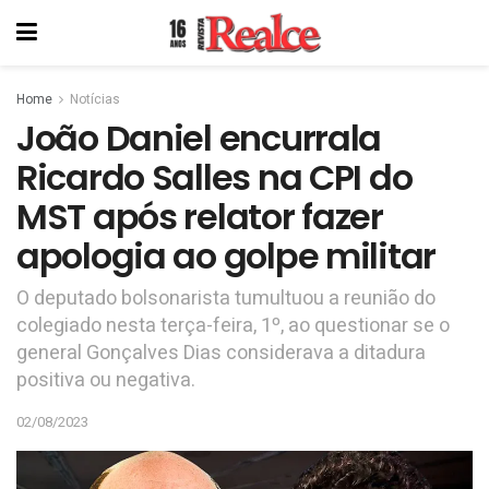
Home
Notícias
João Daniel encurrala
Ricardo Salles na CPI do
MST após relator fazer
apologia ao golpe militar
O deputado bolsonarista tumultuou a reunião do
colegiado nesta terça-feira, 1º, ao questionar se o
general Gonçalves Dias considerava a ditadura
positiva ou negativa.
02/08/2023