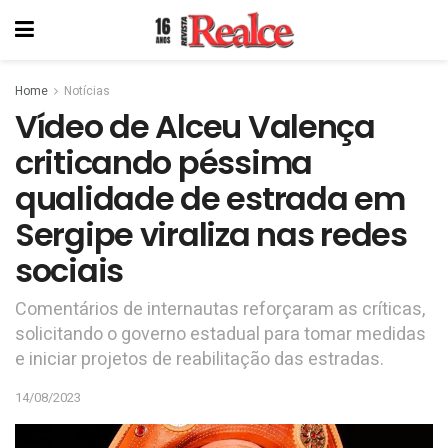
Home
Notícias
Vídeo de Alceu Valença
criticando péssima
qualidade de estrada em
Sergipe viraliza nas redes
sociais
Comentários de internautas reforçaram as críticas,
solicitando o governo estadual para tomar medidas
e iniciar projetos de reabilitação das estradas.
14/08/2023