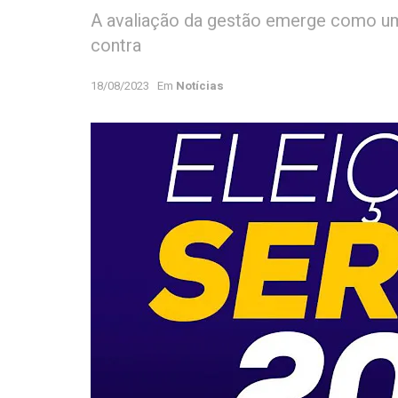
A avaliação da gestão emerge como um 
contra
18/08/2023
Em
Notícias