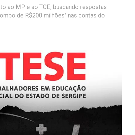
to ao MP e ao TCE, buscando respostas
"rombo de R$200 milhões" nas contas do