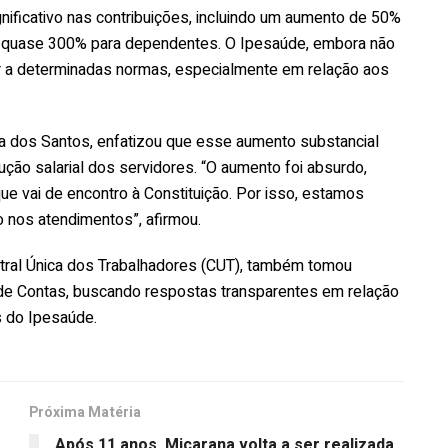
gnificativo nas contribuições, incluindo um aumento de 50%
de quase 300% para dependentes. O Ipesaúde, embora não
r a determinadas normas, especialmente em relação aos
va dos Santos, enfatizou que esse aumento substancial
dução salarial dos servidores. “O aumento foi absurdo,
ue vai de encontro à Constituição. Por isso, estamos
o nos atendimentos”, afirmou.
entral Única dos Trabalhadores (CUT), também tomou
l de Contas, buscando respostas transparentes em relação
 do Ipesaúde.
Próxima Matéria
Após 11 anos, Micarana volta a ser realizada