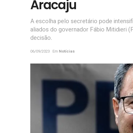
Aracaju
A escolha pelo secretário pode intensifi
aliados do governador Fábio Mitidieri 
decisão.
06/09/2023
Em
Notícias