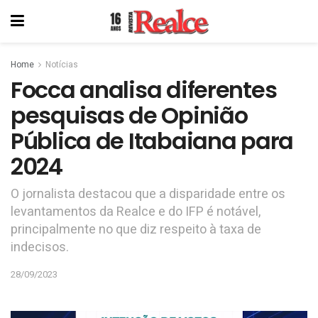
Home
Notícias
Focca analisa diferentes
pesquisas de Opinião
Pública de Itabaiana para
2024
O jornalista destacou que a disparidade entre os
levantamentos da Realce e do IFP é notável,
principalmente no que diz respeito à taxa de
indecisos.
28/09/2023