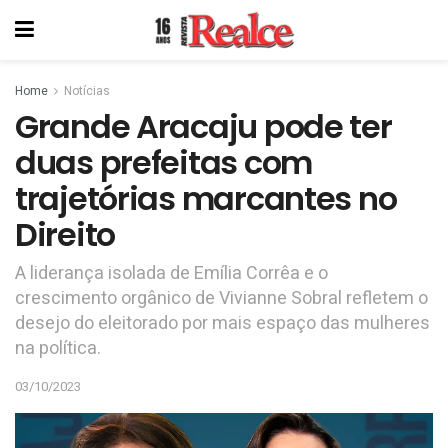
Home
Notícias
Grande Aracaju pode ter
duas prefeitas com
trajetórias marcantes no
Direito
A liderança isolada de Emília Corrêa e o
crescimento orgânico de Vivianne Sobral refletem o
desejo do eleitorado por mais espaço das mulheres
na política.
03/10/2023