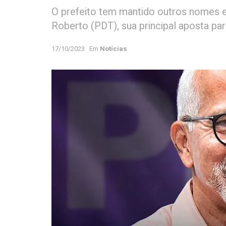
O prefeito tem mantido outros nomes 
Roberto (PDT), sua principal aposta par
17/10/2023
Em
Notícias