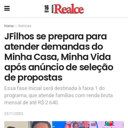
Home
Notícias
JFilhos se prepara para
atender demandas do
Minha Casa, Minha Vida
após anúncio de seleção
de propostas
Essa fase inicial será destinada à faixa 1 do
programa, que atende famílias com renda bruta
mensal de até R$ 2.640.
23/11/2023