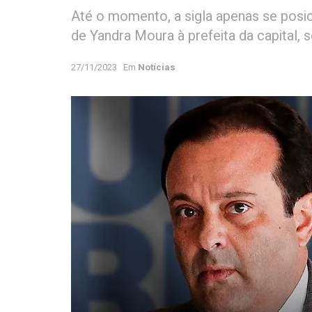
Até o momento, a sigla apenas se posic
de Yandra Moura à prefeita da capital,
27/11/2023
Em
Notícias