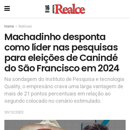
Home
Notícias
Machadinho desponta
como líder nas pesquisas
para eleições de Canindé
do São Francisco em 2024
Na sondagem do Instituto de Pesquisa e tecnologia
Quality, o empresário crava uma larga vantagem de
mais de 21 pontos percentuais em relação ao
segundo colocado no cenário estimulado.
30/12/2023