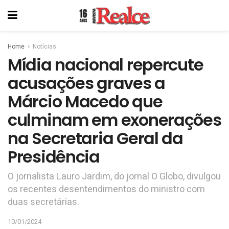
Home
Notícias
Mídia nacional repercute
acusações graves a
Márcio Macedo que
culminam em exonerações
na Secretaria Geral da
Presidência
O jornalista Lauro Jardim, do jornal O Globo, divulgou
os recentes desentendimentos do ministro com
duas secretárias.
10/01/2024