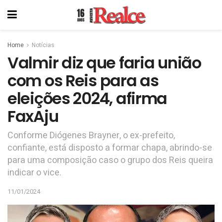
Home
Notícias
Valmir diz que faria união
com os Reis para as
eleições 2024, afirma
FaxAju
Conforme Diógenes Brayner, o ex-prefeito,
confiante, está disposto a formar chapa, abrindo-se
para uma composição caso o grupo dos Reis queira
indicar o vice.
11/01/2024