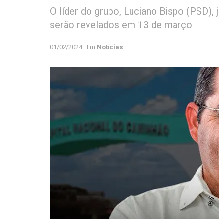
O líder do grupo, Luciano Bispo (PSD),
serão revelados em 13 de março
01/02/2024
Em
Notícias