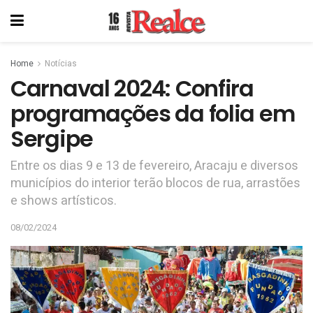
Home
Notícias
Carnaval 2024: Confira
programações da folia em
Sergipe
Entre os dias 9 e 13 de fevereiro, Aracaju e diversos
municípios do interior terão blocos de rua, arrastões
e shows artísticos.
08/02/2024