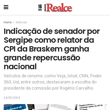
Home
Notícias
Indicação de senador por
Sergipe como relator da
CPI da Braskem ganha
grande repercussão
nacional
Veículos de renome, como Veja, Istoé, CNN, Poder
360, Uol, entre outros, destacaram a escolha do
presidente da comissão por Rogério Carvalho.
24/02/2024