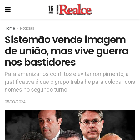
Home
Notícias
Sistemão vende imagem
de união, mas vive guerra
nos bastidores
Para amenizar os conflitos e evitar rompimento, a
justificativa é que o grupo trabalhe para colocar dois
nomes no segundo turno
05/03/2024