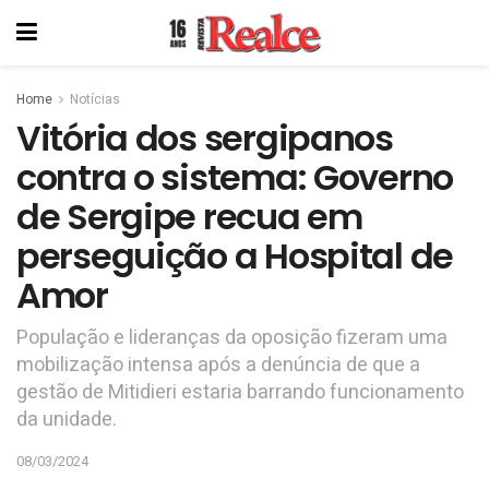
Home
Notícias
Vitória dos sergipanos
contra o sistema: Governo
de Sergipe recua em
perseguição a Hospital de
Amor
População e lideranças da oposição fizeram uma
mobilização intensa após a denúncia de que a
gestão de Mitidieri estaria barrando funcionamento
da unidade.
08/03/2024