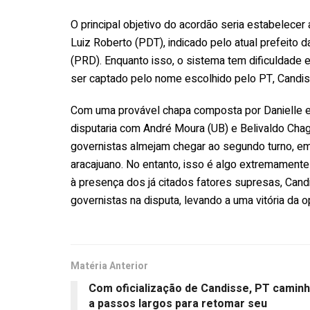
O principal objetivo do acordão seria estabelece
Luiz Roberto (PDT), indicado pelo atual prefeito da
(PRD). Enquanto isso, o sistema tem dificuldade e
ser captado pelo nome escolhido pelo PT, Candis
Com uma provável chapa composta por Danielle e L
disputaria com André Moura (UB) e Belivaldo Chag
governistas almejam chegar ao segundo turno, em
aracajuano. No entanto, isso é algo extremamente 
à presença dos já citados fatores supresas, Can
governistas na disputa, levando a uma vitória da 
Matéria Anterior
Com oficialização de Candisse, PT camin
a passos largos para retomar seu