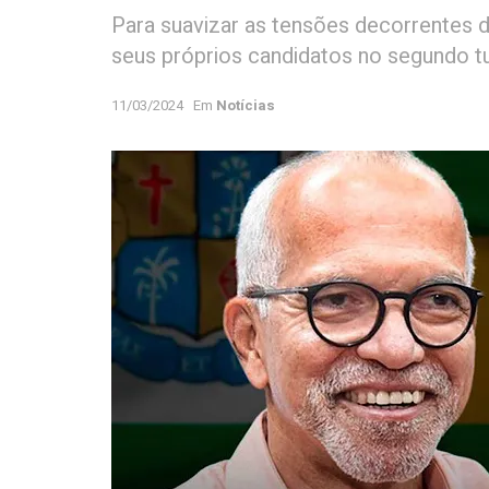
Para suavizar as tensões decorrentes d
seus próprios candidatos no segundo t
11/03/2024
Em
Notícias