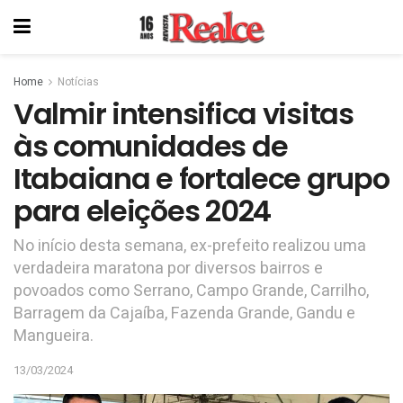
Home
Notícias
Valmir intensifica visitas
às comunidades de
Itabaiana e fortalece grupo
para eleições 2024
No início desta semana, ex-prefeito realizou uma
verdadeira maratona por diversos bairros e
povoados como Serrano, Campo Grande, Carrilho,
Barragem da Cajaíba, Fazenda Grande, Gandu e
Mangueira.
13/03/2024