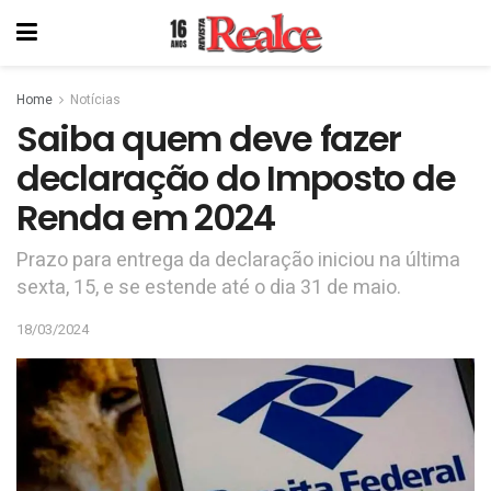
Home
Notícias
Saiba quem deve fazer
declaração do Imposto de
Renda em 2024
Prazo para entrega da declaração iniciou na última
sexta, 15, e se estende até o dia 31 de maio.
18/03/2024