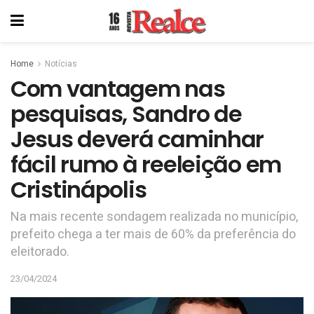
Home
Notícias
Com vantagem nas
pesquisas, Sandro de
Jesus deverá caminhar
fácil rumo à reeleição em
Cristinápolis
Na mais recente sondagem realizada no município,
prefeito chega a ter mais de 60% da preferência do
eleitorado.
23/04/2024