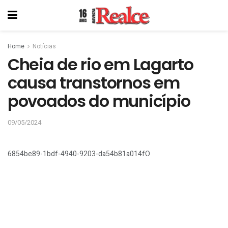
Home
Notícias
Cheia de rio em Lagarto
causa transtornos em
povoados do município
09/05/2024
6854be89-1bdf-4940-9203-da54b81a014fO