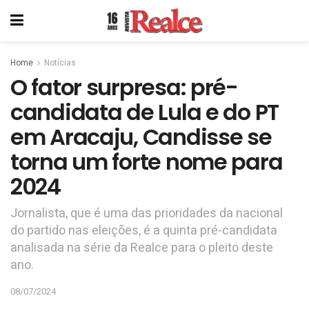
Home
Notícias
O fator surpresa: pré-
candidata de Lula e do PT
em Aracaju, Candisse se
torna um forte nome para
2024
Jornalista, que é uma das prioridades da nacional
do partido nas eleições, é a quinta pré-candidata
analisada na série da Realce para o pleito deste
ano.
08/07/2024