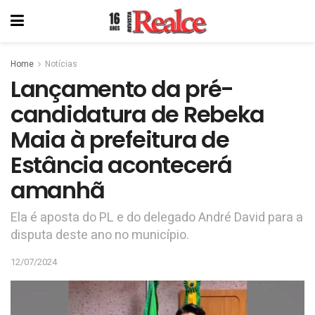
Home
Notícias
Lançamento da pré-
candidatura de Rebeka
Maia à prefeitura de
Estância acontecerá
amanhã
Ela é aposta do PL e do delegado André David para a
disputa deste ano no município.
12/07/2024