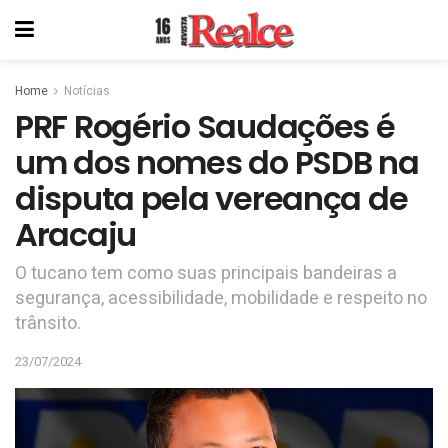
Home
Notícias
PRF Rogério Saudações é
um dos nomes do PSDB na
disputa pela vereança de
Aracaju
O tucano tem como suas principais bandeiras a
segurança, acessibilidade, mobilidade e respeito no
trânsito.
23/07/2024