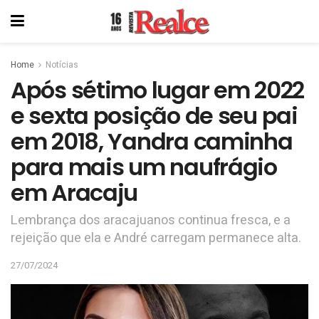
Home
Notícias
Após sétimo lugar em 2022
e sexta posição de seu pai
em 2018, Yandra caminha
para mais um naufrágio
em Aracaju
Lembrança dos aracajuanos continua fresca, e a
rejeição que ela e André carregam permanece alta.
27/07/2024