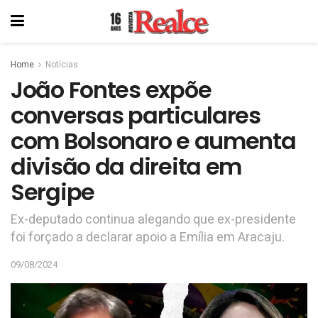
Home
Notícias
João Fontes expõe
conversas particulares
com Bolsonaro e aumenta
divisão da direita em
Sergipe
Ex-deputado continua alegando que ex-presidente
foi forçado a declarar apoio a Emília em Aracaju.
09/08/2024