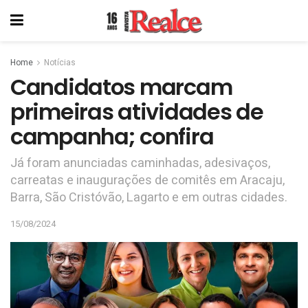
Home
Notícias
Candidatos marcam
primeiras atividades de
campanha; confira
Já foram anunciadas caminhadas, adesivaços,
carreatas e inaugurações de comitês em Aracaju,
Barra, São Cristóvão, Lagarto e em outras cidades.
15/08/2024