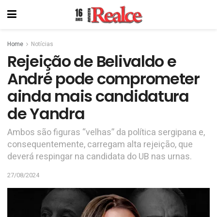
Home
Notícias
Rejeição de Belivaldo e
André pode comprometer
ainda mais candidatura
de Yandra
Ambos são figuras “velhas” da política sergipana e,
consequentemente, carregam alta rejeição, que
deverá respingar na candidata do UB nas urnas.
27/08/2024