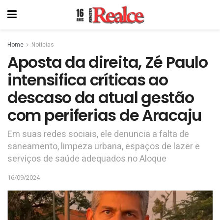
Home
Notícias
Aposta da direita, Zé Paulo
intensifica críticas ao
descaso da atual gestão
com periferias de Aracaju
Em suas redes sociais, ele denuncia a falta de
saneamento, limpeza urbana, espaços de lazer e
serviços de saúde adequados no Aloque
16/09/2024