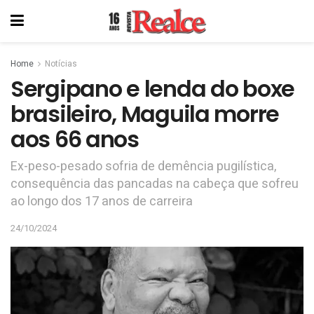
Home
Notícias
Sergipano e lenda do boxe
brasileiro, Maguila morre
aos 66 anos
Ex-peso-pesado sofria de demência pugilística,
consequência das pancadas na cabeça que sofreu
ao longo dos 17 anos de carreira
24/10/2024