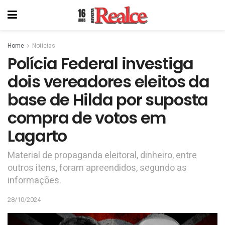
Home
Notícias
Polícia Federal investiga
dois vereadores eleitos da
base de Hilda por suposta
compra de votos em
Lagarto
Material de propaganda eleitoral, dinheiro, entre
outros itens, foram apreendidos, segundo as
informações.
28/10/2024