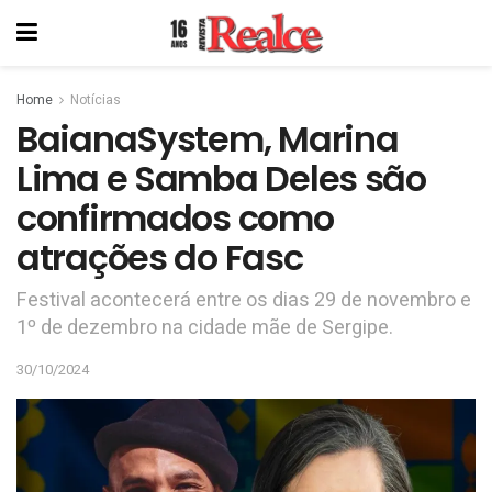
Home
Notícias
BaianaSystem, Marina
Lima e Samba Deles são
confirmados como
atrações do Fasc
Festival acontecerá entre os dias 29 de novembro e
1º de dezembro na cidade mãe de Sergipe.
30/10/2024