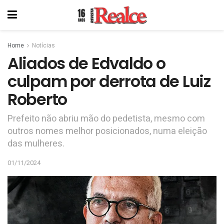
Home
Notícias
Aliados de Edvaldo o
culpam por derrota de Luiz
Roberto
Prefeito não abriu mão do pedetista, mesmo com
outros nomes melhor posicionados, numa eleição
das mulheres.
01/11/2024