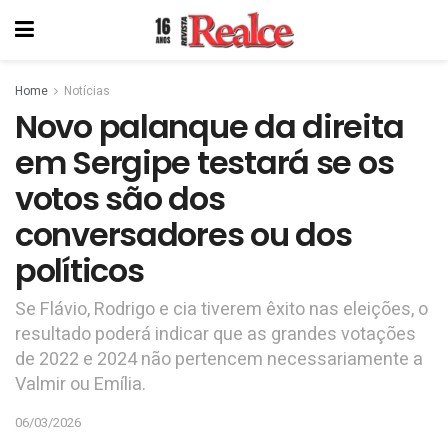
Home
Notícias
Novo palanque da direita
em Sergipe testará se os
votos são dos
conversadores ou dos
políticos
Se Flávio, Rodrigo e cia tiverem êxito nas eleições, o
resultado poderá indicar que as grandes votações
de 2022 e 2024 não pertencem necessariamente a
Valmir ou Emília.
06/03/2026