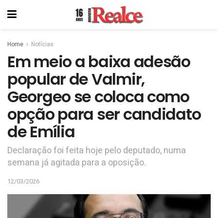
Home
Notícias
Em meio a baixa adesão
popular de Valmir,
Georgeo se coloca como
opção para ser candidato
de Emília
Declaração foi feita hoje pelo deputado, numa
semana já agitada para a oposição.
12/03/2026