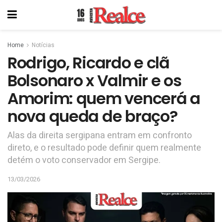
Home
Notícias
Rodrigo, Ricardo e clã
Bolsonaro x Valmir e os
Amorim: quem vencerá a
nova queda de braço?
Alas da direita sergipana entram em confronto
direto, e o resultado pode definir quem realmente
detém o voto conservador em Sergipe.
13/03/2026