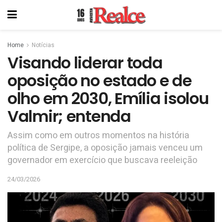
Home
Notícias
Visando liderar toda
oposição no estado e de
olho em 2030, Emília isolou
Valmir; entenda
Assim como em outros momentos na história
política de Sergipe, a oposição jamais venceu um
governador em exercício que buscava reeleição
24/03/2026