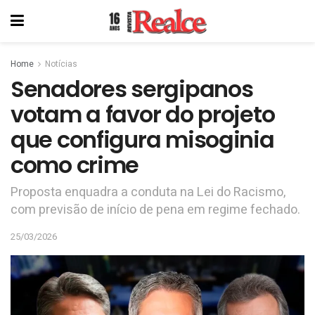
Home
Notícias
Senadores sergipanos
votam a favor do projeto
que configura misoginia
como crime
Proposta enquadra a conduta na Lei do Racismo,
com previsão de início de pena em regime fechado.
25/03/2026