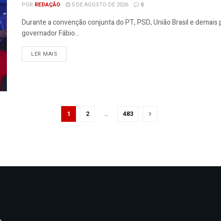
POR
REDAÇÃO
5 DE AGOSTO DE 2026
0
Durante a convenção conjunta do PT, PSD, União Brasil e demais
governador Fábio...
LER MAIS
1
2
…
483