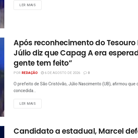
LER MAIS
Após reconhecimento do Tesouro N
Júlio diz que Capag A era esperad
gente tem feito”
POR
REDAÇÃO
6 DE AGOSTO DE 2026
0
O prefeito de São Cristóvão, Júlio Nascimento (UB), afirmou que
concedida...
LER MAIS
Candidato a estadual, Marcel de