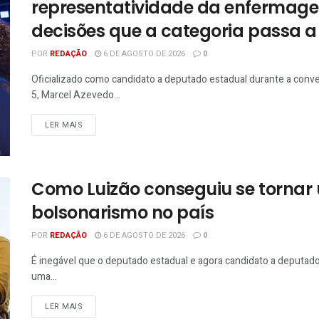
representatividade da enfermagem
decisões que a categoria passa a 
POR
REDAÇÃO
6 DE AGOSTO DE 2026
0
Oficializado como candidato a deputado estadual durante a conv
5, Marcel Azevedo...
LER MAIS
Como Luizão conseguiu se tornar
bolsonarismo no país
POR
REDAÇÃO
6 DE AGOSTO DE 2026
0
É inegável que o deputado estadual e agora candidato a deputad
uma...
LER MAIS