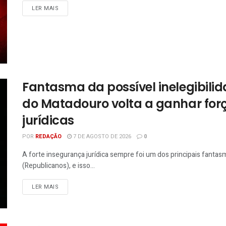
LER MAIS
Fantasma da possível inelegibili
do Matadouro volta a ganhar for
jurídicas
POR
REDAÇÃO
7 DE AGOSTO DE 2026
0
A forte insegurança jurídica sempre foi um dos principais fantasma
(Republicanos), e isso...
LER MAIS