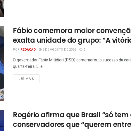
Fábio comemora maior convenção 
exalta unidade do grupo: “A vitóri
POR
REDAÇÃO
5 DE AGOSTO DE 2026
0
O governador Fábio Mitidieri (PSD) comemorou o sucesso da conve
quarta-feira, 5, e...
LER MAIS
Rogério afirma que Brasil “só tem
conservadores que “querem entre