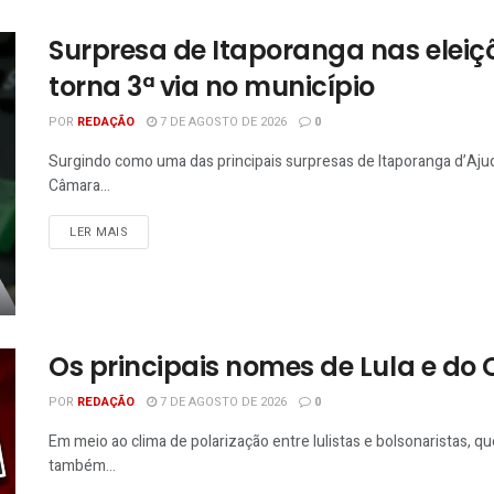
Surpresa de Itaporanga nas eleiç
torna 3ª via no município
POR
REDAÇÃO
7 DE AGOSTO DE 2026
0
Surgindo como uma das principais surpresas de Itaporanga d’Ajud
Câmara...
LER MAIS
Os principais nomes de Lula e do 
POR
REDAÇÃO
7 DE AGOSTO DE 2026
0
Em meio ao clima de polarização entre lulistas e bolsonaristas, q
também...